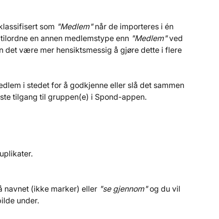
lassifisert som 
"Medlem"
 når de importeres i én 
å tilordne en annen medlemstype enn 
"Medlem"
 ved 
det være mer hensiktsmessig å gjøre dette i flere 
dlem i stedet for å godkjenne eller slå det sammen 
te tilgang til gruppen(e) i Spond-appen.
uplikater.
 navnet (ikke marker) eller 
"se gjennom" 
og du vil 
ilde under.