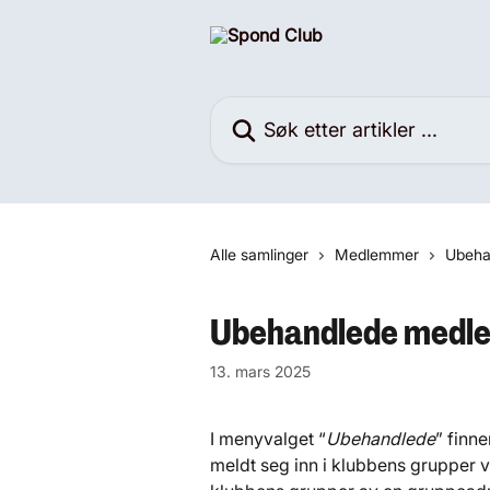
Gå til hovedinnhold
Søk etter artikler ...
Alle samlinger
Medlemmer
Ubeha
Ubehandlede medle
13. mars 2025
I menyvalget “
Ubehandlede
” finn
meldt seg inn i klubbens grupper via