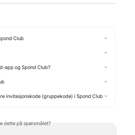
 Spond Club
nd-app og Spond Club?
ub
ere invitasjonskode (gruppekode) i Spond Club
e dette på spørsmålet?