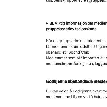
klubbens grupper av en gruppeadm
⚠️ Viktig informasjon om medlem
gruppekode/invitasjonskode
​Når en gruppeadministrator enten g
får medlemmet umiddelbart tilgang 
ubehandlet i Spond Club. 
Medlemmer som blir importert av e
medlemsimportfunksjonen, legges
Godkjenne ubehandlede medl
Du kan velge å godkjenne hvert med
medlemmene i listen ved å huke av