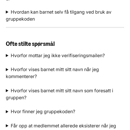
Hvordan kan barnet selv få tilgang ved bruk av 
gruppekoden
Ofte stilte spørsmål
Hvorfor mottar jeg ikke verifiseringsmailen?
Hvorfor vises barnet mitt sitt navn når jeg 
kommenterer?
Hvorfor vises barnet mitt sitt navn som foresatt i 
gruppen?
Hvor finner jeg gruppekoden?
Får opp at medlemmet allerede eksisterer når jeg 