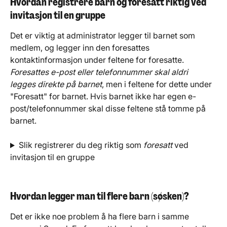
Hvordan registrere barn og foresatt riktig ved 
invitasjon til en gruppe
Det er viktig at administrator legger til barnet som 
medlem, og legger inn den foresattes 
kontaktinformasjon under feltene for foresatte. 
Foresattes e-post eller telefonnummer skal aldri 
legges direkte på barnet
, men i feltene for dette under 
"Foresatt" for barnet. Hvis barnet ikke har egen e-
post/telefonnummer skal disse feltene stå tomme på 
barnet.
Slik registrerer du deg riktig som 
foresatt
 ved 
invitasjon til en gruppe
Hvordan legger man til flere barn (søsken)?
Det er ikke noe problem å ha flere barn i samme 