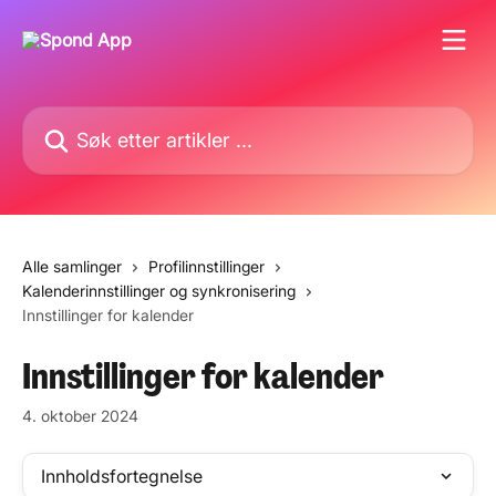
Gå til hovedinnhold
Søk etter artikler ...
Alle samlinger
Profilinnstillinger
Kalenderinnstillinger og synkronisering
Innstillinger for kalender
Innstillinger for kalender
4. oktober 2024
Innholdsfortegnelse