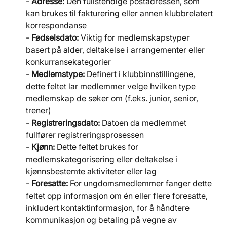
- 
Adresse:
 Den fullstendige postadressen, som 
kan brukes til fakturering eller annen klubbrelatert 
korrespondanse
- 
Fødselsdato:
 Viktig for medlemskapstyper 
basert på alder, deltakelse i arrangementer eller 
konkurransekategorier
- 
Medlemstype:
 Definert i klubbinnstillingene, 
dette feltet lar medlemmer velge hvilken type 
medlemskap de søker om (f.eks. junior, senior, 
trener)
- 
Registreringsdato:
 Datoen da medlemmet 
fullfører registreringsprosessen
- 
Kjønn:
 Dette feltet brukes for 
medlemskategorisering eller deltakelse i 
kjønnsbestemte aktiviteter eller lag
- 
Foresatte:
 For ungdomsmedlemmer fanger dette 
feltet opp informasjon om én eller flere foresatte, 
inkludert kontaktinformasjon, for å håndtere 
kommunikasjon og betaling på vegne av 