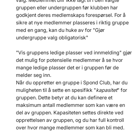
valg. Medlemmet blir ikke lagt til i den valgte 
gruppen eller undergruppen før klubben har 
godkjent deres medlemskaps forespørsel. For å 
sikre at nye medlemmer plasseres i riktig gruppe 
med en gang, kan du huke av for "Gjør 
undergruppe valg obligatorisk"
"Vis gruppens ledige plasser ved innmelding" gjør 
det mulig for potensielle medlemmer å se hvor 
mange ledige plasser det er i gruppen før de 
melder seg inn.
​Når du oppretter en gruppe i Spond Club, har du 
muligheten til å sette en spesifikk "
kapasitet
" for 
gruppen. Dette betyr at du kan definere et 
maksimum antall medlemmer som kan være en 
del av gruppen. Kapasiteten settes direkte ved 
opprettelsen av gruppen, og du har full kontroll 
over hvor mange medlemmer som kan bli med.