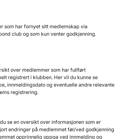
 som har fornyet sitt medlemskap via 
pond club og som kun venter godkjenning.
rsikt over medlemmer som har fullført 
lt registrert i klubben. Her vil du kunne se 
e, innmeldingsdato og eventuelle andre relevante 
lems registrering.
l du se en oversikt over informasjonen som er 
jort endringer på medlemmet før/ved godkjenning 
lemmet opprinnelig oppga ved innmelding og 