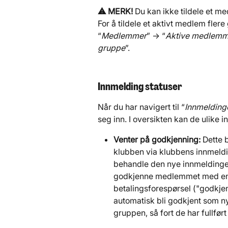
⚠️ MERK!
 Du kan ikke tildele et m
For å tildele et aktivt medlem fle
“
Medlemmer
” → “
Aktive medlemm
gruppe
”.
Innmelding statuser
Når du har navigert til “
Innmelding
seg inn. I oversikten kan de ulike 
Venter på godkjenning:
 Dette
klubben via klubbens innmeldi
behandle den nye innmeldingen
godkjenne medlemmet med en g
betalingsforespørsel ("godkjen
automatisk bli godkjent som ny
gruppen, så fort de har fullført