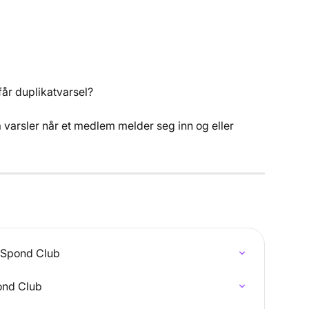
får duplikatvarsel?
varsler når et medlem melder seg inn og eller 
i Spond Club
ond Club