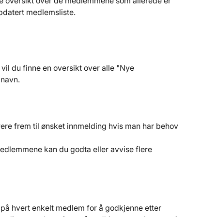
lde oversikt over de medlemmene som allerede er 
ppdatert medlemsliste.
 vil du finne en oversikt over alle "Nye 
 navn.
ltrere frem til ønsket innmelding hvis man har behov 
 medlemmene kan du godta eller avvise flere 
n på hvert enkelt medlem for å godkjenne etter 