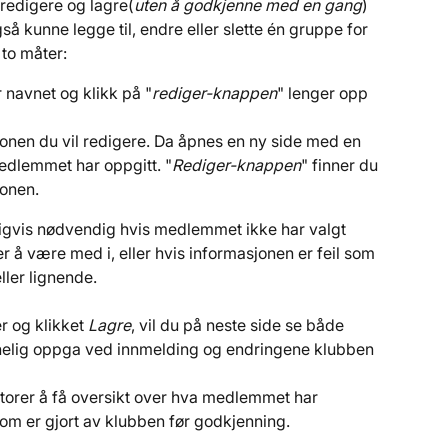
redigere og lagre(
uten å godkjenne med en gang
) 
så kunne legge til, endre eller slette én gruppe for 
to måter:
r navnet og klikk på "
rediger-knappen
" lenger opp 
rsonen du vil redigere. Da åpnes en ny side med en 
edlemmet har oppgitt. "
Rediger-knappen
" finner du 
onen.
igvis nødvendig hvis medlemmet ikke har valgt 
er å være med i, eller hvis informasjonen er feil som 
ller lignende. 
r og klikket 
Lagre
, vil du på neste side se både 
elig oppga ved innmelding og endringene klubben 
ratorer å få oversikt over hva medlemmet har 
 som er gjort av klubben før godkjenning.