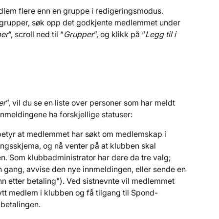
edlem flere enn en gruppe i redigeringsmodus.
re grupper, søk opp det godkjente medlemmet under 
er
”, scroll ned til “
Grupper
”, og klikk på “
Legg til i 
er
”, vil du se en liste over personer som har meldt 
innmeldingene ha forskjellige statuser:
 betyr at medlemmet har søkt om medlemskap i 
ngsskjema, og nå venter på at klubben skal 
. Som klubbadministrator har dere da tre valg; 
ang, avvise den nye innmeldingen, eller sende en 
n etter betaling"). Ved sistnevnte vil medlemmet 
tt medlem i klubben og få tilgang til Spond-
 betalingen.